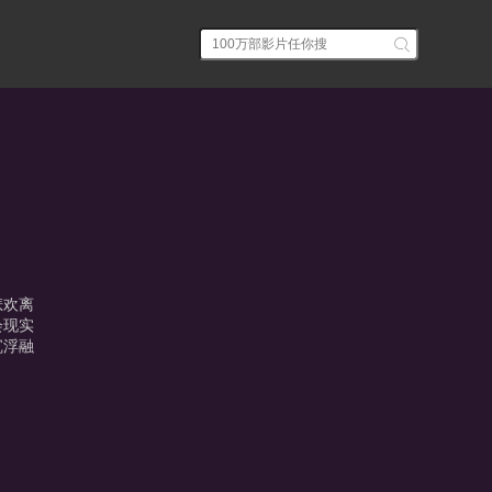
悲欢离
会现实
沉浮融