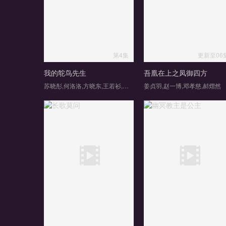
第4集
更新至06
我的鸵鸟先生
吾凰在上之凤御四方
苏晓彤,何洛洛,方晓东,王若衫,胡晓龙,贾笑涵
姜贞羽,赵一博,邓孝慈,郝熠然