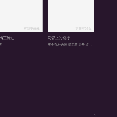
更新至06集
更新至06集
情正路过
马背上的银行
无
王全有,杜志国,郑卫莉,周舟,姬晓飞,王芳政,郭烁杰