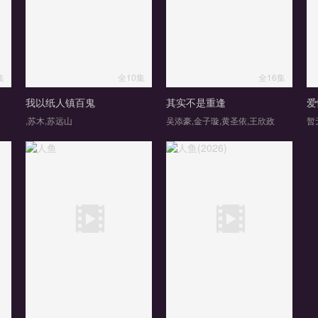
集
全10集
全16集
我以纸人镇百鬼
其实不是重逢
爱
,苏木,苏远山
吴添豪,金子璇,黄圣依,王欣政
暂