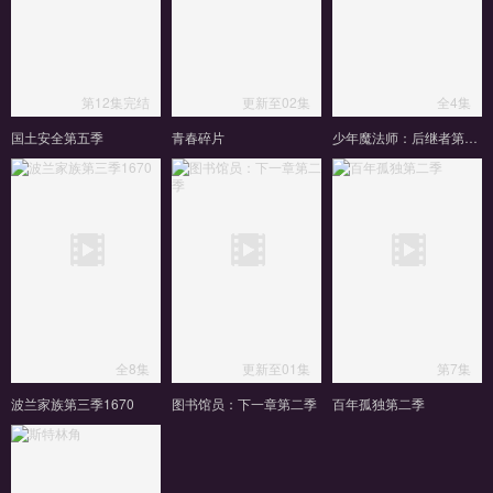
第12集完结
更新至02集
全4集
国土安全第五季
青春碎片
少年魔法师：后继者第三季
全8集
更新至01集
第7集
波兰家族第三季1670
图书馆员：下一章第二季
百年孤独第二季