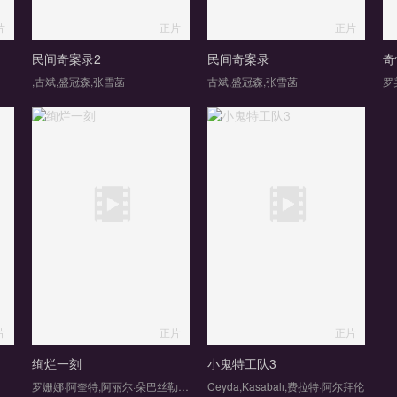
片
正片
正片
民间奇案录2
民间奇案录
奇
,古斌,盛冠森,张雪菡
古斌,盛冠森,张雪菡
罗
片
正片
正片
绚烂一刻
小鬼特工队3
罗姗娜·阿奎特,阿丽尔·朵巴丝勒,亚历山大·斯卡斯加德,凯特·贝兰特,詹米·德米特鲁,海利·盖茨,凯莉·詹娜,莎拉·贝克·马瑟,埃什·阿拉迪,里什·沙阿,艾萨克·鲍威尔,瑞秋·塞诺特,特鲁·马伦,瑞安娜·杜斯,迈克尔·沃克耶,Richard·Perez,Keanan·Cantrell,James·Bayes,Mel·Ottenberg
Ceyda,Kasabalı,费拉特·阿尔拜伦