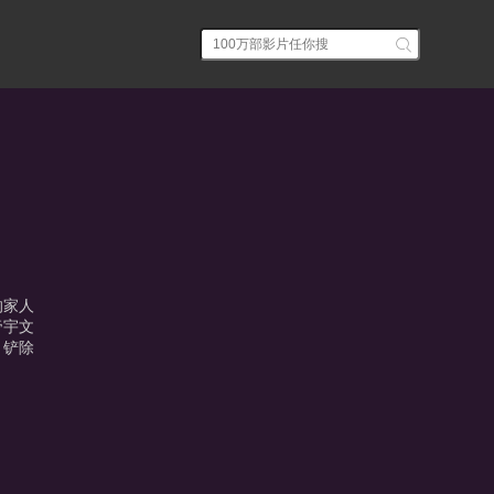
的家人
帝宇文
，铲除