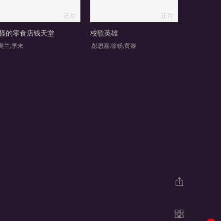
正片
正片
怪的零食店钱天堂
校歌英雄
美兰,李来
,彭思嘉,徐畅,黄黎