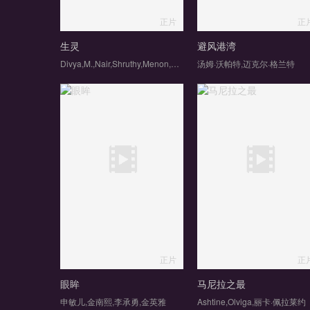
正片
正
生灵
避风港湾
Divya,M.,Nair,Shruthy,Menon,苏迪普,赛亚米·凯尔,罗尚·马修,维诺德·萨加尔
汤姆·沃帕特,迈克尔·格兰特
正片
正
眼眸
马尼拉之最
申敏儿,金南熙,李承勇,金英雅
Ashtine,Olviga,丽卡·佩拉莱约