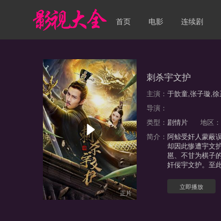
首页
电影
连续剧
刺杀宇文护
主演：
于歆童,张子璇,徐
导演：
类型：
剧情片
地区
简介：
阿鲸受奸人蒙蔽
却因此惨遭宇文
邕、不甘为棋子
奸佞宇文护。至
立即播放
正片