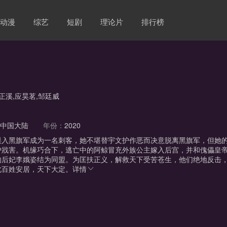
动漫
综艺
短剧
理论片
排行榜
正溪,应昊茗,邹廷威
：
中国大陆
年份：
2020
误入黑旗军成为一名刺客，她不堪替宇文护作恶而决意脱离黑旗军，但她
护戕害。机缘巧合下，逃亡中的阿鲸冒充外族公主嫁入后宫，并和傀儡皇
的后妃李娥姿结为同盟。为匡扶正义，解救天下受苦苍生，他们绝地反击
此百姓安居，天下大定。
详情