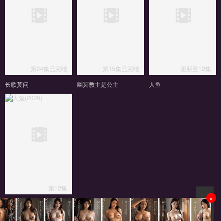
第24集已完结
第15集已完结
更新至12集
长歌莫问
幽冥教主是公主
人鱼
第12集
×
人鱼(2026)