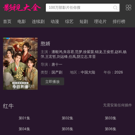
首页
电影
连续剧
动漫
综艺
短剧
理论片
排行榜
憨婿
主演：
潘毅鸿,朱容君,范梦,徐紫茵,锦泷,王俊哲,赵科,杨
萍,王宏哲,刘远锋,任禹,阴立志,常晋
导演：
唐十一
类型：
国产剧
地区：
中国大陆
年份：
2026
立即播放
第28集已完结
红牛
无需安装任何插件
第01集
第02集
第03集
第04集
第05集
第06集