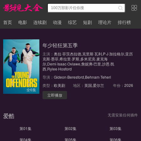
首页
电影
连续剧
动漫
综艺
短剧
理论片
排行榜
年少轻狂第五季
主演：
奥拉·菲茨杰拉德,克里斯·瓦利,P·J·加拉格尔,亚历
克斯·墨菲,希拉里·罗斯,多米尼克·麦克海
尔,Demi·Isaac·Oviawe,詹妮弗·巴里,沙恩·凯
西,Rylee·Hosford
导演：
Gideon·Beresford,Behnam·Teheri
类型：
欧美剧
地区：
英国,爱尔兰
年份：
2026
全6集
立即播放
爱酷
无需安装任何插件
第01集
第02集
第03集
第04集
第05集
第06集