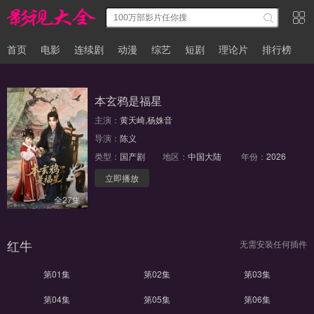
首页
电影
连续剧
动漫
综艺
短剧
理论片
排行榜
本玄鸦是福星
主演：
黄天崎,杨姝音
导演：
陈义
类型：
国产剧
地区：
中国大陆
年份：
2026
立即播放
全27集
红牛
无需安装任何插件
第01集
第02集
第03集
第04集
第05集
第06集