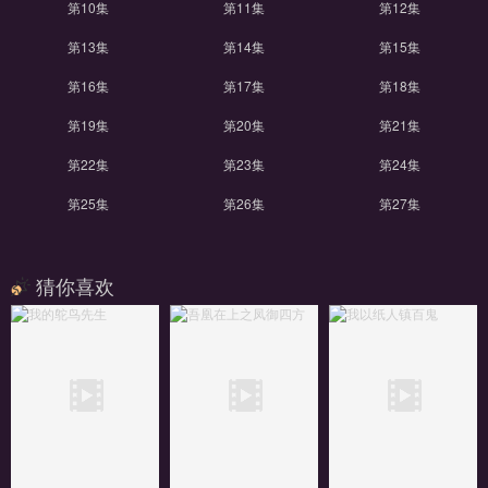
第10集
第11集
第12集
第13集
第14集
第15集
第16集
第17集
第18集
第19集
第20集
第21集
第22集
第23集
第24集
第25集
第26集
第27集
猜你喜欢