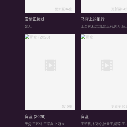
更新至04集
更新至04
爱情正路过
马背上的银行
暂无
王全有,杜志国,郑卫莉,周舟
第10集
更新至10
盲盒 (2026)
盲盒
于雯,王艺哲,王泓鑫,卜冠今
王艺哲,卜冠今,孙天宇