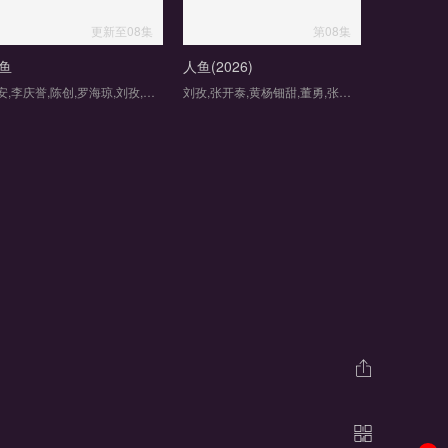
更新至08集
第08集
鱼
人鱼(2026)
是安,李庆誉,陈创,罗海琼,刘孜,董勇,董向荣,薛佳凝,张译文,赵健,张棪琰,张开泰,黄杨钿甜,何思甜,方晓东,段钰
刘孜,张开泰,黄杨钿甜,董勇,张帆,陈创,何思甜,张棪琰,罗海琼,是安,赵健,段钰,董向荣,薛佳凝,方晓东,李庆誉,张译文