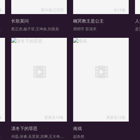
集
第24集已完结
全15集
长歌莫问
幽冥教主是公主
人
,姬晓飞,王芳政,郭烁杰
蔡正杰,杨子菲,王坤炎,刘美辰
周明宇 苏清禾
集
更新至16集
更新至12集
凛冬下的罪恶
南戏
,杨琼,王泓鑫,加奈那
何磊,张睿,吴昊宸,洪爽,王大奇,嘉泽,孙之鸿,肖涵,左腾云,刘伟峰,王心嫚,窦新豪,苏宥辰,李繁,刘亭希,刘朔豪,洪冰瑶
赵奂然