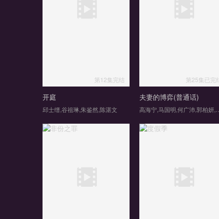
第12集完结
第25集已完
开庭
夫妻的博弈(普通话)
邱士缙,谷祖琳,朱鉴然,陈湛文
高海宁,马国明,何广