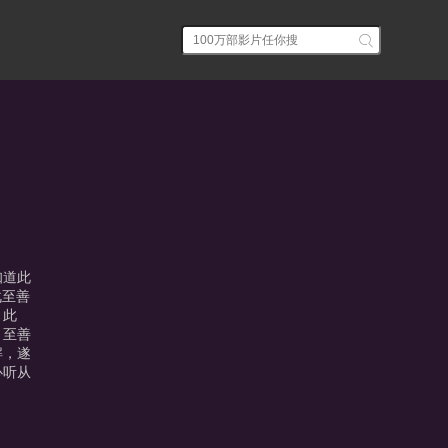
知道此
战至善
，此
，至善
解，遂
心听从