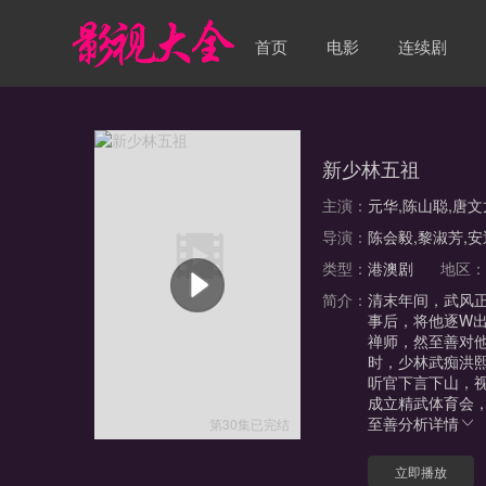
首页
电影
连续剧
新少林五祖
主演：
元华,陈山聪,唐文
导演：
陈会毅,黎淑芳,
类型：
港澳剧
地区
简介：
清末年间，武风
事后，将他逐W
禅师，然至善对
时，少林武痴洪
听官下言下山，
成立精武体育会
至善分析
详情
第30集已完结
立即播放