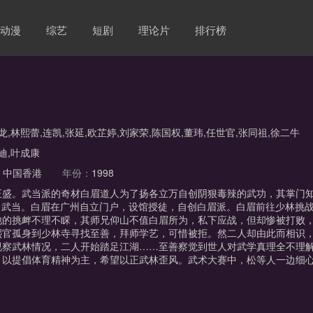
动漫
综艺
短剧
理论片
排行榜
龙,林熙蕾,连凯,张延,欧芷婷,刘家荣,陈国权,董玮,任世官,张同祖,徐二牛
安迪,叶成康
：
中国香港
年份：
1998
正盛。武当派的奇材白眉道人为了扬各立万自创阴狠毒辣的武功，其掌门
出武当。白眉在广州自立门户，设馆授徒，自创白眉派。白眉前往少林挑
他的挑衅不理不睬，其师兄仰山不值白眉所为，私下应战，但却惨被打败
熙官孤身到少林寺寻找至善，拜师学艺，可惜被拒。然二人却由此而相识
视察武林情况，二人开始踏足江湖……至善察觉到世人对武学真理全不理
，以提倡体育精神为主，希望以正武林歪风。武术大赛中，松等人一边细