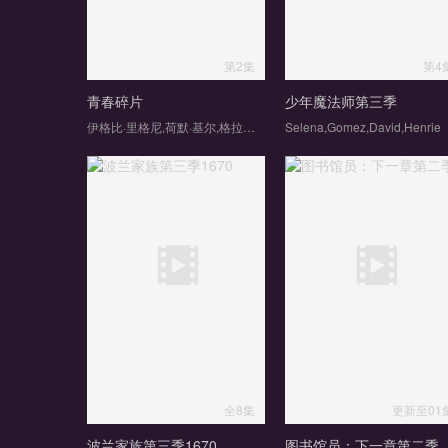
第2集
第4
青春碎片
少年魔法师第三季
伊格比·里格尼,荷默·基尔,格拉汉姆·坎贝尔,韦斯·本特利,埃文·蕾切尔·伍德,凯雅·基伯,海斯·华纳,Jordan,Roth,Sierra,Stoliar,丹尼尔·戴尔,克里斯·康纳
Selena,Gomez,David,Henrie
全8集
更新至01
波兰家族第三季1670
图书馆员：下一章第二季