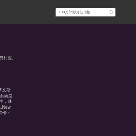
费利兹,
史蒂文斯
里面满是
医生，甚
New
详情