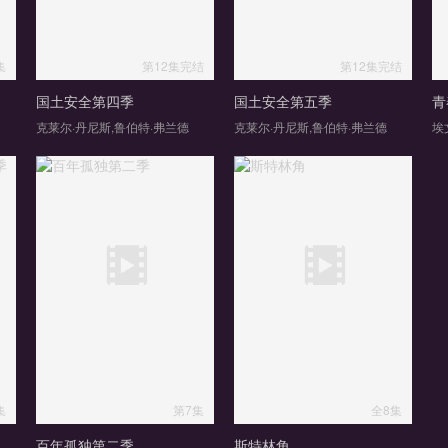
集
第12集完结
第12集完结
国土安全第四季
国土安全第五季
青
克莱尔·丹尼斯,鲁伯特·弗兰德
克莱尔·丹尼斯,鲁伯特·弗兰德
集
第7集
全8集
百年孤独第二季
斯特林角