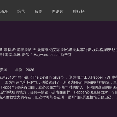
动漫
综艺
短剧
理论片
排行榜
斯·赖特,希·庞德,阿西夫·曼德维,迈克尔·阿伦诺夫,b,菲利普·埃廷格,胡安尼·
·海基,马琳·爱尔兰,Hayward,Leach,斯蒂芬
：
美国
年份：
2026
2013年的小说《The Devil in Silver》。聚焦搬运工人Pepper（丹·
ns 饰），因为坏运气和坏脾气，他被送到了一所名为New Hyde的精神病院，
Pepper想要获得自由，就必须面对与他作 对的病人、怀着阴森目的的
是地狱般的地方，任何事情都不是表面那样，Pepper必须直接面对一个以
苦痛来蓬勃壮大的存在，但这样可能会证明：最可怕的恶魔恰恰是他自己。