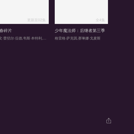
更新至02集
全4集
春碎片
少年魔法师：后继者第三季
埃文·蕾切尔·伍德,韦斯·本特利,凯雅·基伯,克里斯·康纳,伊格比·里格尼,Jordan·Roth,Sierra·Stoliar,Bella·Valdes,Constantine·Malahias,Cortés·Alexander,Aidan·Skye·Jameson
格雷格·萨克因,赛琳娜·戈麦斯