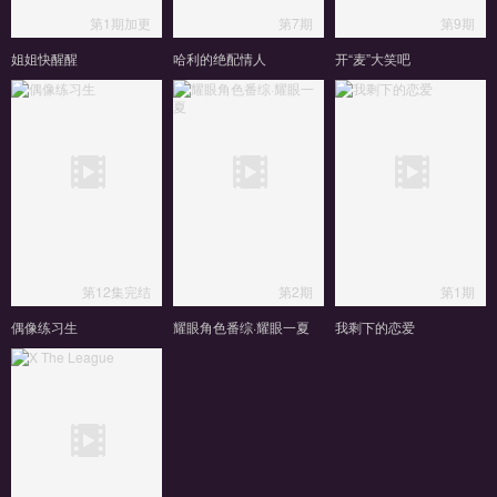
第1期加更
第7期
第9期
姐姐快醒醒
哈利的绝配情人
开“麦”大笑吧
第12集完结
第2期
第1期
偶像练习生
耀眼角色番综·耀眼一夏
我剩下的恋爱