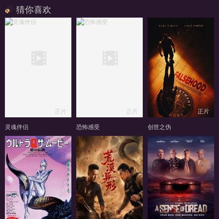
猜你喜欢
正片
正片
正片
灵魂伴侣
恐怖感受
创世之伪