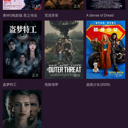
正片
正片
正片
奥特Q电影版 星之传说
荒漠异形
A Sense of Dread
正片
正片
正片
盗梦特工
危险地带
超级少女(2026)