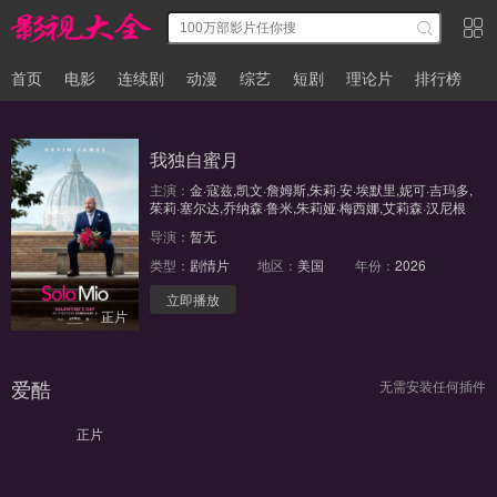
首页
电影
连续剧
动漫
综艺
短剧
理论片
排行榜
我独自蜜月
主演：
金·寇兹,凯文·詹姆斯,朱莉·安·埃默里,妮可·吉玛多,
茱莉·塞尔达,乔纳森·鲁米,朱莉娅·梅西娜,艾莉森·汉尼根
导演：
暂无
类型：
剧情片
地区：
美国
年份：
2026
立即播放
正片
爱酷
无需安装任何插件
正片